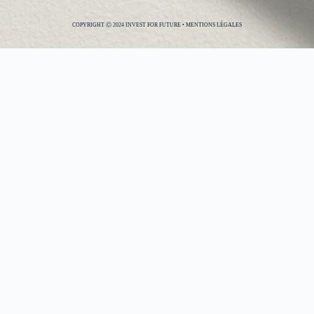
COPYRIGHT Ⓒ 2024 INVEST FOR FUTURE •
MENTIONS LÉGALES